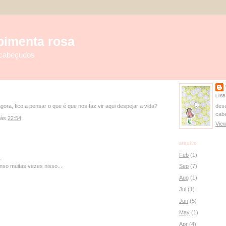
pimenta rosa
 cabeçudos
LIS
des
ora, fico a pensar o que é que nos faz vir aqui despejar a vida?
cab
às
22:54
View
arquivo
Feb
(1)
.
nso muitas vezes nisso...
Sep
(7)
Aug
(1)
Jul
(1)
Jun
(5)
May
(1)
Apr
(4)