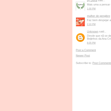
by Deva
said...
Mais uma a pensar
1:00 PM
mulher de gengibre
Faz bem despejar a 
2:10 PM
Unknown
said...
Desde que nã se de
Beijinhos da Ana Cri
8:05 PM
Post a Comment
Newer Post
Subscribe to:
Post Comments